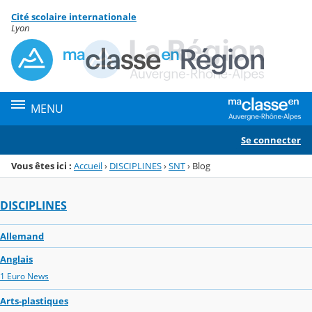
Panneau de gestion des cookies
Cité scolaire internationale
Menu de la rubrique
Contenu
Lyon
MENU
Se connecter
Vous êtes ici :
Accueil
›
DISCIPLINES
›
SNT
›
Blog
DISCIPLINES
Allemand
Anglais
1 Euro News
Arts-plastiques