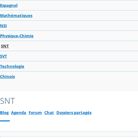
Espagnol
Mathématiques
NSI
Physique-Chimie
SNT
SVT
Technologie
Chinois
SNT
Blog
Agenda
Forum
Chat
Dossiers partagés