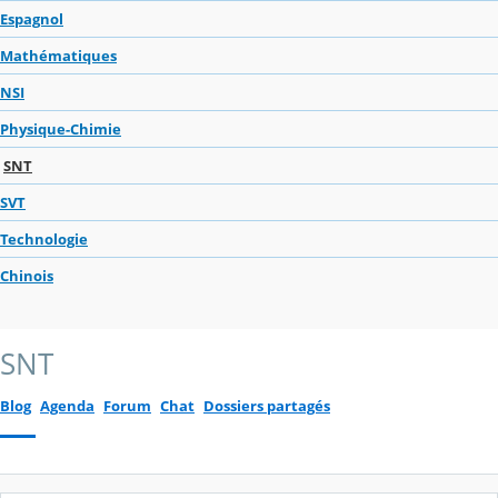
Espagnol
Mathématiques
NSI
Physique-Chimie
SNT
SVT
Technologie
Chinois
SNT
Blog
Agenda
Forum
Chat
Dossiers partagés