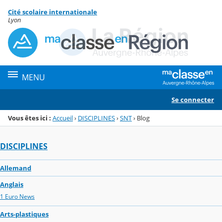
Panneau de gestion des cookies
Cité scolaire internationale
Menu de la rubrique
Contenu
Lyon
MENU
Se connecter
Vous êtes ici :
Accueil
›
DISCIPLINES
›
SNT
›
Blog
DISCIPLINES
Allemand
Anglais
1 Euro News
Arts-plastiques