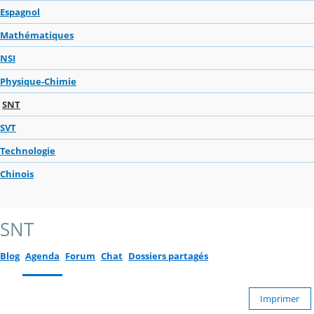
Espagnol
Mathématiques
NSI
Physique-Chimie
SNT
SVT
Technologie
Chinois
SNT
Blog
Agenda
Forum
Chat
Dossiers partagés
Imprimer