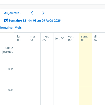
Aujourd’hui
Semaine 32 - du 03 au 09 Août 2026
Semaine
Mois
lun.
mar.
mer.
ven.
sam.
dim.
jeu.
06
03
04
05
07
08
09
Sur la
journée
08h
09h