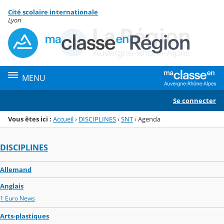
Panneau de gestion des cookies
Cité scolaire internationale
Menu de la rubrique
Contenu
Lyon
MENU
Se connecter
Vous êtes ici :
Accueil
›
DISCIPLINES
›
SNT
›
Agenda
DISCIPLINES
Allemand
Anglais
1 Euro News
Arts-plastiques