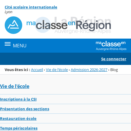
Panneau de gestion des cookies
Cité scolaire internationale
Menu de la rubrique
Contenu
Lyon
MENU
Se connecter
Vous êtes ici :
Accueil
›
Vie de l'école
›
Admission 2026-2027
›
Blog
Vie de l'école
Inscriptions à la CSI
Présentation des sections
Restauration école
Temps périscolaires