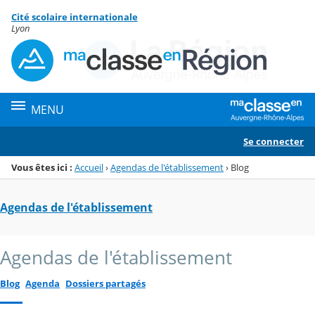
Panneau de gestion des cookies
Cité scolaire internationale
Menu de la rubrique
Contenu
Lyon
MENU
Se connecter
Vous êtes ici :
Accueil
›
Agendas de l'établissement
›
Blog
Agendas de l'établissement
Agendas de l'établissement
Blog
Agenda
Dossiers partagés