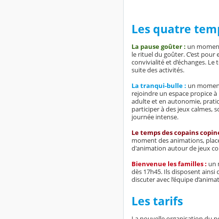
Les quatre temp
La pause goûter :
un moment 
le rituel du goûter. C’est pou
convivialité et d’échanges. Le 
suite des activités.
La tranqui-bulle :
un moment
rejoindre un espace propice à l
adulte et en autonomie, pratiqu
participer à des jeux calmes, s
journée intense.
Le temps des copains copine
moment des animations, place à
d'animation autour de jeux colle
Bienvenue les familles :
un 
dès 17h45. Ils disposent ainsi
discuter avec l’équipe d’animat
Les tarifs
La nouvelle organisation du pé