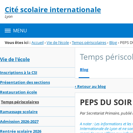
Panneau de gestion des cookies
Cité scolaire internationale
Menu de la rubrique
Contenu
Lyon
MENU
Vous êtes ici :
Accueil
›
Vie de l'école
›
Temps périscolaires
›
Blog
›
PEPS D
Temps périscol
Vie de l'école
Blog
Inscriptions à la CSI
Présentation des sections
‹
Retour au blog
Restauration école
PEPS DU SOIR 
Temps périscolaires
Ramassage scolaire
Par Secretariat Primaire, publié
Admission 2026-2027
A noter : Les informations et les
Internationale de Lyon et ne so
Rentrée scolaire 2026