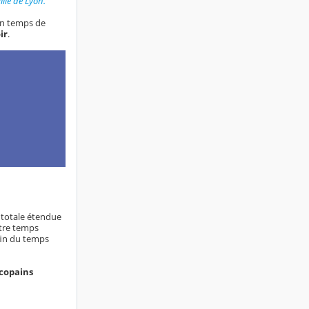
ille de Lyon.
 un temps de
ir
.
 totale étendue
ntre temps
 fin du temps
 copains