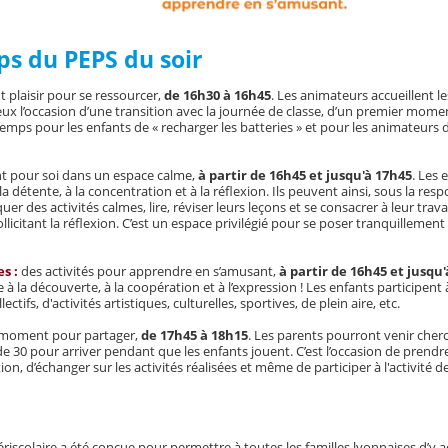
s du PEPS du soir
plaisir pour se ressourcer,
de 16h30 à 16h45
. Les animateurs accueillent l
r eux l’occasion d’une transition avec la journée de classe, d’un premier mome
temps pour les enfants de « recharger les batteries » et pour les animateurs d
 pour soi dans un espace calme,
à partir de 16h45 et jusqu'à 17h45
. Les
a détente, à la concentration et à la réflexion. Ils peuvent ainsi, sous la resp
er des activités calmes, lire, réviser leurs leçons et se consacrer à leur trav
ollicitant la réflexion. C’est un espace privilégié pour se poser tranquillemen
s :
des activités pour apprendre en s’amusant,
à partir de 16h45 et jusqu
 la découverte, à la coopération et à l’expression ! Les enfants participent 
ctifs, d'activités artistiques, culturelles, sportives, de plein aire, etc.
moment pour partager,
de 17h45 à 18h15
. Les parents pourront venir cher
 de 30 pour arriver pendant que les enfants jouent. C’est l’occasion de prendr
ion, d’échanger sur les activités réalisées et même de participer à l'activité 
riscolaire a été conçue pour permettre à toutes les familles lyonnaises d’y 