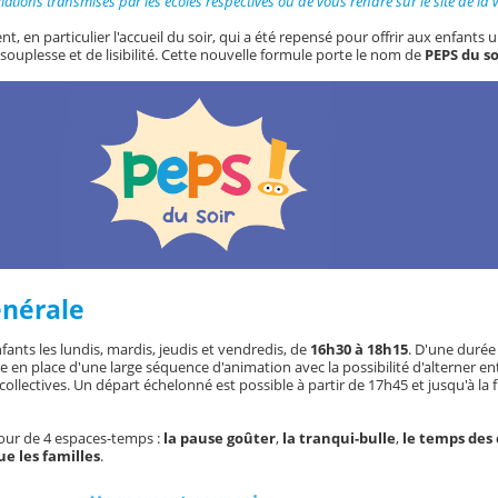
ations transmises par les écoles respectives ou de vous rendre sur le site de la V
t, en particulier l'accueil du soir, qui a été repensé pour offrir aux enfants
 souplesse et de lisibilité. Cette nouvelle formule porte le nom de
PEPS du so
énérale
nfants les lundis, mardis, jeudis et vendredis, de
16h30 à 18h15
. D'une durée
ise en place d'une large séquence d'animation avec la possibilité d'alterner e
collectives. Un départ échelonné est possible à partir de 17h45 et jusqu'à la
tour de 4 espaces-temps :
la pause goûter
,
la tranqui-bulle
,
le temps des
e les familles
.