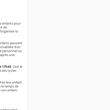
es enfants pour
nt de
’organiser la
 enfants peuvent
onsabilité d’un
ail personnel ou
t après une
'à 17h45
. C’est le
à des cycles
cher leur enfant
e le temps de
de son enfant.
accéder selon