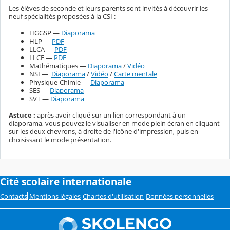
Les élèves de seconde et leurs parents sont invités à découvrir les
neuf spécialités proposées à la CSI :
HGGSP
—
Diaporama
HLP
—
PDF
LLCA
—
PDF
LLCE
—
PDF
Mathématiques
—
Diaporama
/
Vidéo
NSI —
Diaporama
/
Vidéo
/
Carte mentale
Physique-Chimie —
Diaporama
SES
—
Diaporama
SVT
—
Diaporama
Astuce :
après avoir cliqué sur un lien correspondant à un
diaporama, vous pouvez le visualiser en mode plein écran en cliquant
sur les deux chevrons, à droite de l'icône d'impression, puis en
choisissant le mode présentation.
Cité scolaire internationale
Contacts
Mentions légales
Chartes d'utilisation
Données personnelles