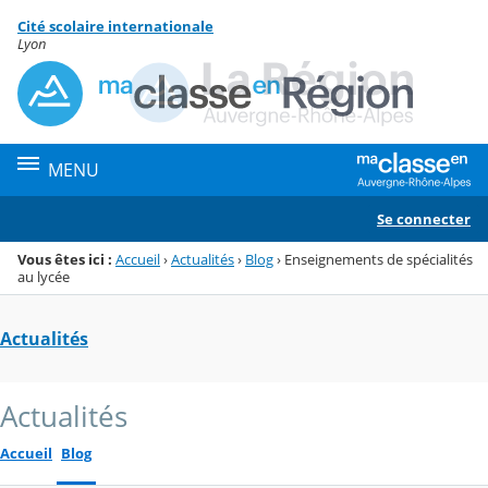
Panneau de gestion des cookies
Cité scolaire internationale
Menu de la rubrique
Contenu
Lyon
MENU
Se connecter
Vous êtes ici :
Accueil
›
Actualités
›
Blog
›
Enseignements de spécialités
au lycée
Actualités
Actualités
Accueil
Blog