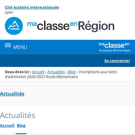
Panneau de gestion des cookies
Cité scolaire internationale
Menu de la rubrique
Contenu
Lyon
MENU
Se connecter
Vous êtes ici :
Accueil
›
Actualités
›
Blog
›
Inscriptions aux tests
d'admission 2026-2027 école élémentaire
Actualités
Actualités
Accueil
Blog