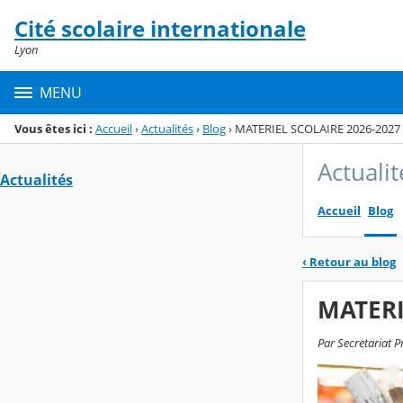
Panneau de gestion des cookies
Cité scolaire internationale
Menu de la rubrique
Contenu
Lyon
MENU
Vous êtes ici :
Accueil
›
Actualités
›
Blog
›
MATERIEL SCOLAIRE 2026-2027
Actualit
Actualités
Accueil
Blog
‹
Retour au blog
MATERI
Par Secretariat P