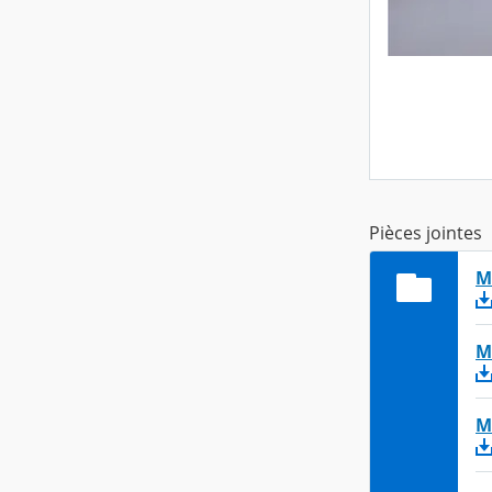
Pièces jointes
M
M
M