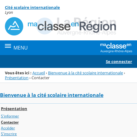
Panneau de gestion des cookies
Cité scolaire internationale
Menu de la rubrique
Contenu
Lyon
MENU
Se connecter
Vous êtes ici :
Accueil
›
Bienvenue à la cité scolaire internationale
›
Présentation
›
Contacter
Bienvenue à la cité scolaire internationale
Présentation
S'informer
Contacter
Accéder
S'inscrire