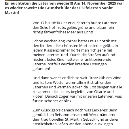
Es leuchteten die Laternen wieder!!! Am 14. November 2025 war
es wieder soweit: Die Grundschüler der CSI feierten Sankt
Martin!
Von 17 bis 18:30 Uhr erleuchteten bunte Laternen
den Schulhof - rote, gelbe, grüne und blaue - ein
richtig farbenfrohes Meer aus Licht!
Schon wochenlang vorher hatte Frau Gnotzik mit
den Kindern die schönsten Martinslieder geübt. In
jedem Klassenzimmer hörte man "Ich gehe mit
meiner Laterne" und "Durch die Straßen auf und
nieder". Jedes Kind hatte eine funktionierende
Laterne, notfalls wurden kreative Lösungen
gefunden!
Und dann war es endlich so weit: Trotz kühlem Wind
und kaltem Wetter waren alle mit strahlenden
Laternen und warmen Jacken da. Erst sangen wir alle
zusammen die Lieder, begleitet von Gitarre und
Flöten. Danach zogen wir mit unseren Laternen, was
für ein schöner Anblick!
Zum Glück gab's danach noch was Leckeres: Beim
gemütlichen Beisammensein mit Weckmännern(
dem traditionellen St. Martin Gebäck) und anderen
Köstlichkeiten ließen wir den Abend ausklingen.