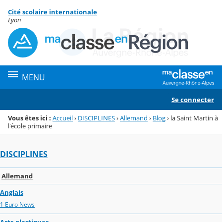
Panneau de gestion des cookies
Cité scolaire internationale
Menu de la rubrique
Contenu
Lyon
MENU
Se connecter
Vous êtes ici :
Accueil
›
DISCIPLINES
›
Allemand
›
Blog
›
la Saint Martin à
l'école primaire
DISCIPLINES
Allemand
Anglais
1 Euro News
Arts-plastiques