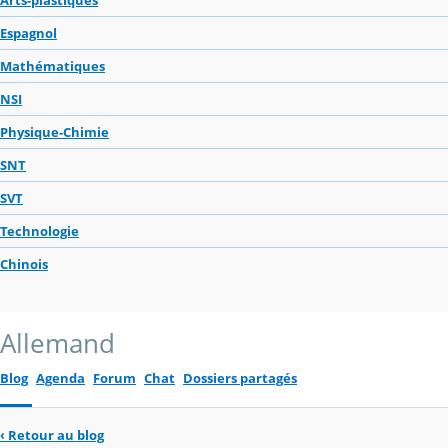
Espagnol
Mathématiques
NSI
Physique-Chimie
SNT
SVT
Technologie
Chinois
Allemand
Blog
Agenda
Forum
Chat
Dossiers partagés
‹
Retour au blog