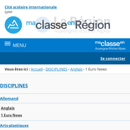
Panneau de gestion des cookies
Cité scolaire internationale
Menu de la rubrique
Contenu
Lyon
MENU
Se connecter
Vous êtes ici :
Accueil
›
DISCIPLINES
›
Anglais
›
1 Euro News
DISCIPLINES
Allemand
Anglais
1 Euro News
Arts-plastiques