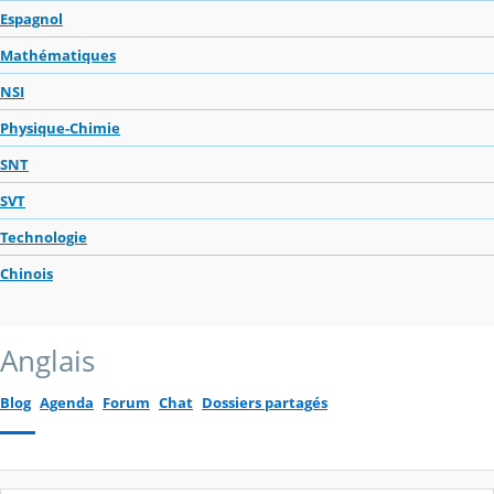
Espagnol
Mathématiques
NSI
Physique-Chimie
SNT
SVT
Technologie
Chinois
Anglais
Blog
Agenda
Forum
Chat
Dossiers partagés