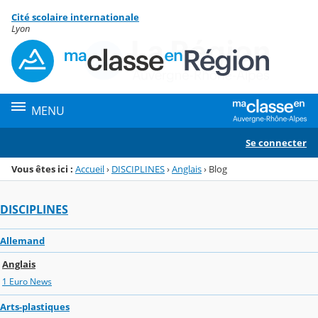
Panneau de gestion des cookies
Cité scolaire internationale
Menu de la rubrique
Contenu
Lyon
MENU
Se connecter
Vous êtes ici :
Accueil
›
DISCIPLINES
›
Anglais
›
Blog
DISCIPLINES
Allemand
Anglais
1 Euro News
Arts-plastiques