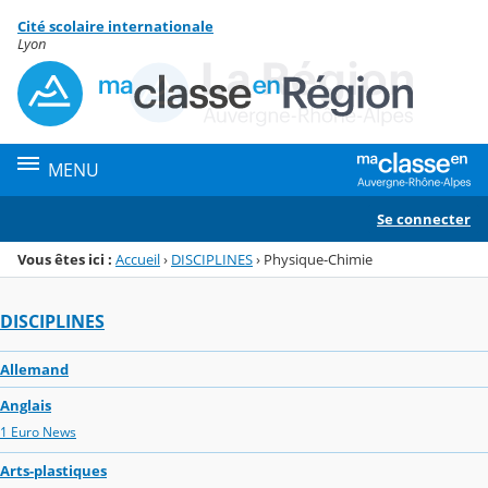
Panneau de gestion des cookies
Cité scolaire internationale
Menu de la rubrique
Contenu
Lyon
MENU
Se connecter
Vous êtes ici :
Accueil
›
DISCIPLINES
›
Physique-Chimie
DISCIPLINES
Allemand
Anglais
1 Euro News
Arts-plastiques