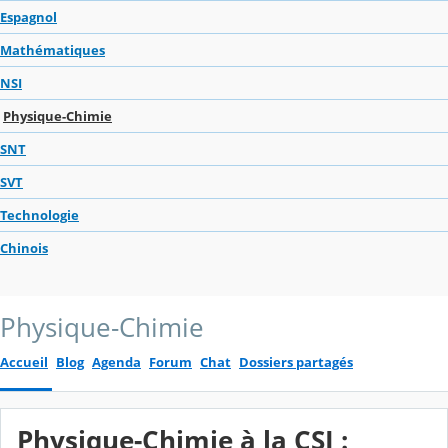
Espagnol
Mathématiques
NSI
Physique-Chimie
SNT
SVT
Technologie
Chinois
Physique-Chimie
Accueil
Blog
Agenda
Forum
Chat
Dossiers partagés
Physique-Chimie à la CSI :