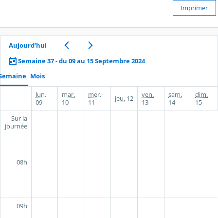
Imprimer
Aujourd’hui
Semaine 37 - du 09 au 15 Septembre 2024
Semaine
Mois
lun.
mar.
mer.
ven.
sam.
dim.
jeu.
12
09
10
11
13
14
15
Sur la
journée
08h
09h