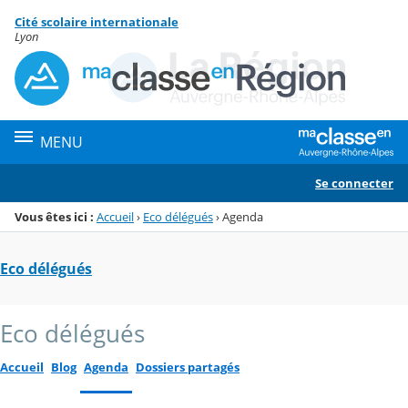
Panneau de gestion des cookies
Cité scolaire internationale
Menu de la rubrique
Contenu
Lyon
MENU
Se connecter
Vous êtes ici :
Accueil
›
Eco délégués
›
Agenda
Eco délégués
Eco délégués
Accueil
Blog
Agenda
Dossiers partagés