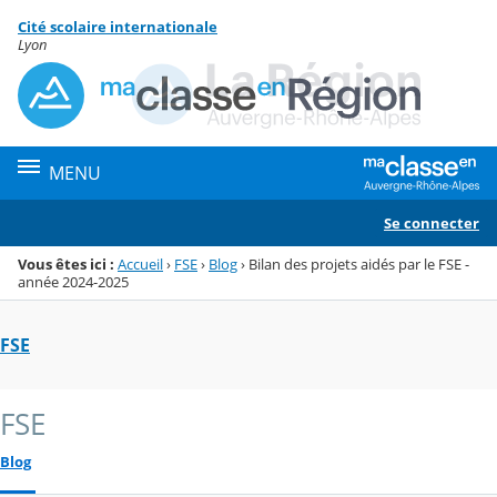
Panneau de gestion des cookies
Cité scolaire internationale
Menu de la rubrique
Contenu
Lyon
MENU
Se connecter
Vous êtes ici :
Accueil
›
FSE
›
Blog
›
Bilan des projets aidés par le FSE -
année 2024-2025
FSE
FSE
Blog