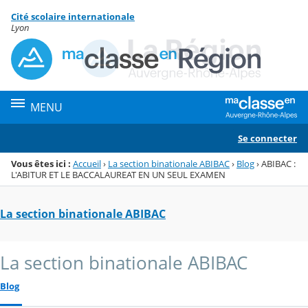
Panneau de gestion des cookies
Cité scolaire internationale
Menu de la rubrique
Contenu
Lyon
MENU
Se connecter
Vous êtes ici :
Accueil
›
La section binationale ABIBAC
›
Blog
›
ABIBAC :
L'ABITUR ET LE BACCALAUREAT EN UN SEUL EXAMEN
La section binationale ABIBAC
La section binationale ABIBAC
Blog