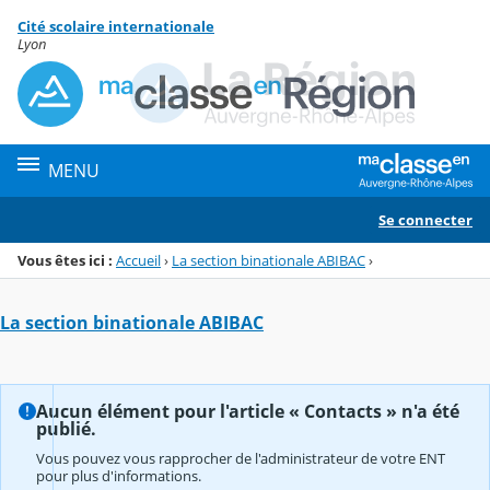
Panneau de gestion des cookies
Cité scolaire internationale
Menu de la rubrique
Contenu
Lyon
MENU
Se connecter
Vous êtes ici :
Accueil
›
La section binationale ABIBAC
›
La section binationale ABIBAC
Aucun élément pour l'article « Contacts » n'a été
publié.
Vous pouvez vous rapprocher de l'administrateur de votre ENT
pour plus d'informations.