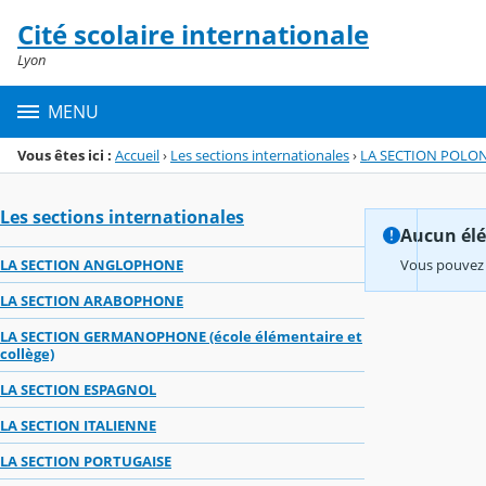
Panneau de gestion des cookies
Cité scolaire internationale
Menu de la rubrique
Contenu
Lyon
MENU
Vous êtes ici :
Accueil
›
Les sections internationales
›
LA SECTION POLON
Les sections internationales
Aucun élém
LA SECTION ANGLOPHONE
Vous pouvez 
LA SECTION ARABOPHONE
LA SECTION GERMANOPHONE (école élémentaire et
collège)
LA SECTION ESPAGNOL
LA SECTION ITALIENNE
LA SECTION PORTUGAISE