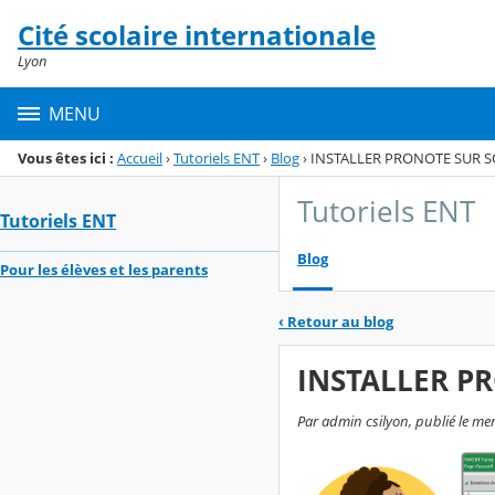
Panneau de gestion des cookies
Cité scolaire internationale
Menu de la rubrique
Contenu
Lyon
MENU
Vous êtes ici :
Accueil
›
Tutoriels ENT
›
Blog
›
INSTALLER PRONOTE SUR
Tutoriels ENT
Tutoriels ENT
Blog
Pour les élèves et les parents
‹
Retour au blog
INSTALLER P
Par admin csilyon, publié le me