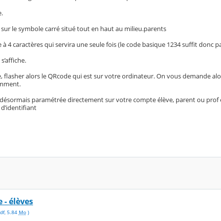
e.
 sur le symbole carré situé tout en haut au milieu.parents
 4 caractères qui servira une seule fois (le code basique 1234 suffit donc 
s’affiche.
 flasher alors le QRcode qui est sur votre ordinateur. On vous demande alors
emment.
 désormais paramétrée directement sur votre compte élève, parent ou prof et
d’identifiant
 - élèves
df
,
5.84
Mo
)