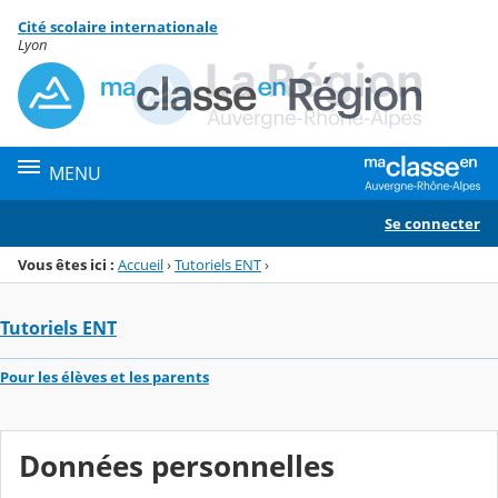
Panneau de gestion des cookies
Cité scolaire internationale
Menu de la rubrique
Contenu
Lyon
MENU
Se connecter
Vous êtes ici :
Accueil
›
Tutoriels ENT
›
Tutoriels ENT
Pour les élèves et les parents
Données personnelles