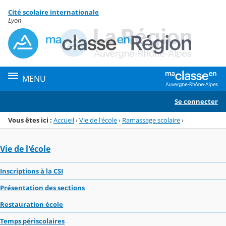
Panneau de gestion des cookies
Cité scolaire internationale
Menu de la rubrique
Contenu
Lyon
MENU
Se connecter
Vous êtes ici :
Accueil
›
Vie de l'école
›
Ramassage scolaire
›
Vie de l'école
Inscriptions à la CSI
Présentation des sections
Restauration école
Temps périscolaires