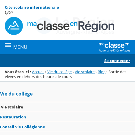
Panneau de gestion des cookies
Cité scolaire internationale
Menu de la rubrique
Contenu
Lyon
MENU
Se connecter
Vous êtes ici :
Accueil
›
Vie du collège
›
Vie scolaire
›
Blog
›
Sortie des
élèves en dehors des heures de cours
Vie du collège
Vie scolaire
Restauration
Conseil Vie Collégienne