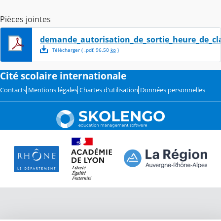
Pièces jointes
demande_autorisation_de_sortie_heure_de_cl
Télécharger
( .
pdf
,
96.50
ko
)
Cité scolaire internationale
Contacts
Mentions légales
Chartes d'utilisation
Données personnelles