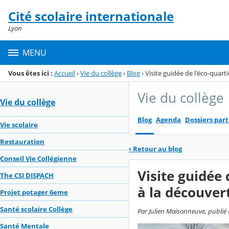
Panneau de gestion des cookies
Cité scolaire internationale
Menu de la rubrique
Contenu
Lyon
MENU
Vous êtes ici :
Accueil
›
Vie du collège
›
Blog
›
Visite guidée de l'éco-quar
Vie du collège
Vie du collège
Blog
Agenda
Dossiers par
Vie scolaire
Restauration
‹
Retour au blog
Conseil Vie Collégienne
Visite guidée 
The CSI DISPACH
à la découver
Projet potager 6eme
Santé scolaire Collège
Par Julien Maisonneuve, publié l
Santé Mentale