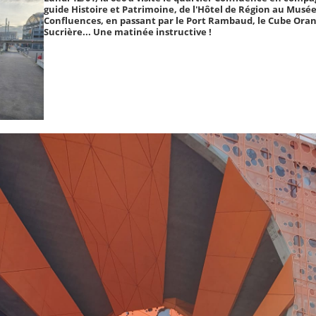
guide Histoire et Patrimoine, de l'Hôtel de Région au Musée
Confluences, en passant par le Port Rambaud, le Cube Oran
Sucrière... Une matinée instructive !