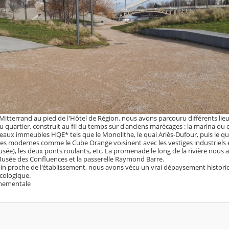
 Mitterrand au pied de l'Hôtel de Région, nous avons parcouru différents lie
quartier, construit au fil du temps sur d'anciens marécages : la marina ou d
eaux immeubles HQE* tels que le Monolithe, le quai Arlès-Dufour, puis le 
res modernes comme le Cube Orange voisinent avec les vestiges industriels 
ée), les deux ponts roulants, etc. La promenade le long de la rivière nous
e Musée des Confluences et la passerelle Raymond Barre.
n proche de l'établissement, nous avons vécu un vrai dépaysement histori
cologique.
nnementale