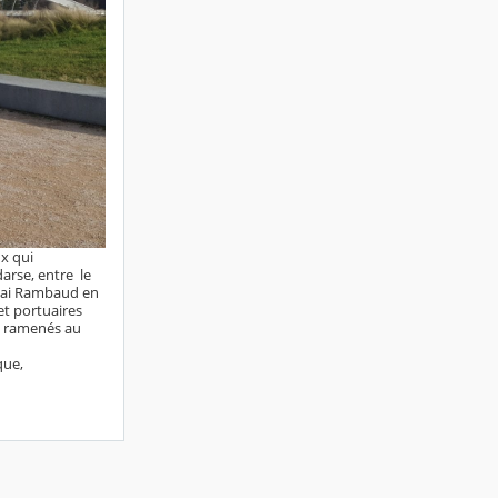
ux qui
arse, entre le
quai Rambaud en
et portuaires
 a ramenés au
que,