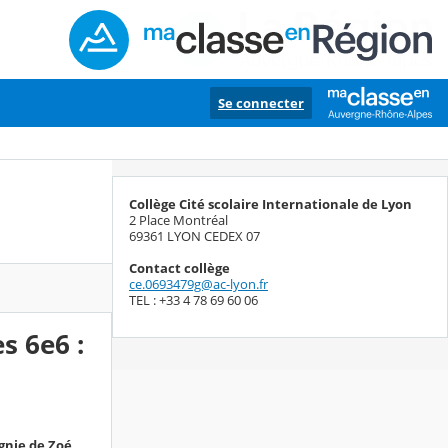
Se connecter
Collège Cité scolaire Internationale de Lyon
2 Place Montréal
69361 LYON CEDEX 07
Contact collège
ce.0693479g@ac-lyon.fr
TEL : +33 4 78 69 60 06
s 6e6 :
gnie de Zoé,