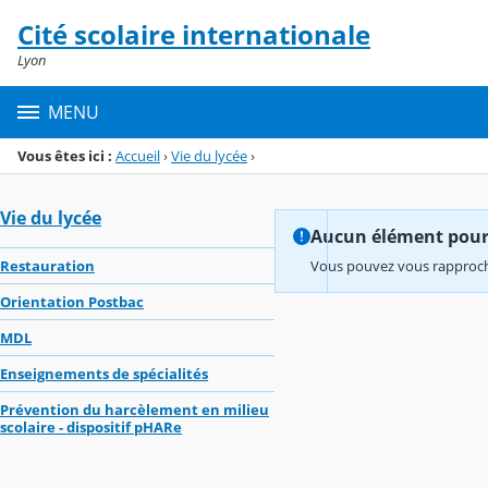
Panneau de gestion des cookies
Cité scolaire internationale
Menu de la rubrique
Contenu
Lyon
MENU
Vous êtes ici :
Accueil
›
Vie du lycée
›
Vie du lycée
Aucun élément pour l
Restauration
Vous pouvez vous rapproche
Orientation Postbac
MDL
Enseignements de spécialités
Prévention du harcèlement en milieu
scolaire - dispositif pHARe