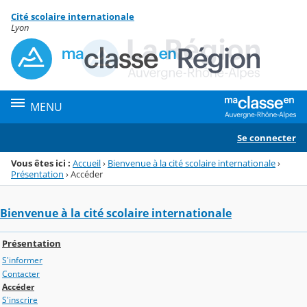
Panneau de gestion des cookies
Cité scolaire internationale
Menu de la rubrique
Contenu
Lyon
MENU
Se connecter
Vous êtes ici :
Accueil
›
Bienvenue à la cité scolaire internationale
›
Présentation
›
Accéder
Bienvenue à la cité scolaire internationale
Présentation
S'informer
Contacter
Accéder
S'inscrire