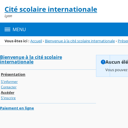
Panneau de gestion des cookies
Cité scolaire internationale
Menu de la rubrique
Contenu
Lyon
MENU
Vous êtes ici :
Accueil
›
Bienvenue à la cité scolaire internationale
›
Prése
Bienvenue à la cité scolaire
internationale
Aucun élém
Vous pouvez 
Présentation
S'informer
Contacter
Accéder
S'inscrire
Paiement en ligne