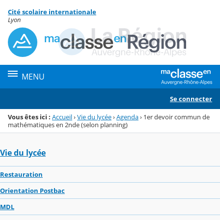
Panneau de gestion des cookies
Cité scolaire internationale
Menu de la rubrique
Contenu
Lyon
MENU
Se connecter
Vous êtes ici :
Accueil
›
Vie du lycée
›
Agenda
›
1er devoir commun de
mathématiques en 2nde (selon planning)
Vie du lycée
Restauration
Orientation Postbac
MDL