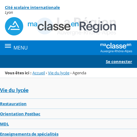
Panneau de gestion des cookies
Cité scolaire internationale
Menu de la rubrique
Contenu
Lyon
MENU
Se connecter
Vous êtes ici :
Accueil
›
Vie du lycée
›
Agenda
Vie du lycée
Restauration
Orientation Postbac
MDL
Enseignements de spécialités