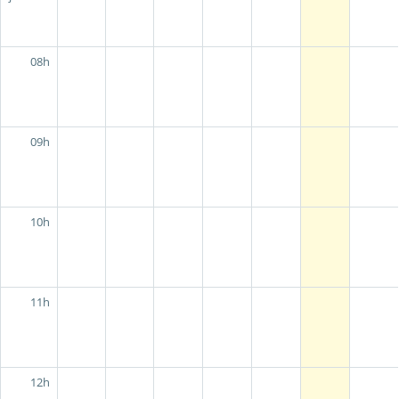
08h
09h
10h
11h
12h