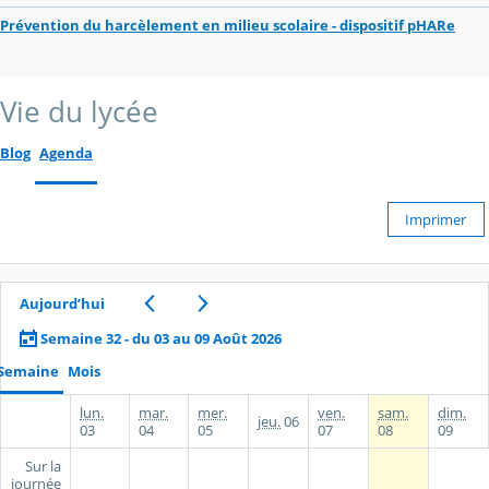
Prévention du harcèlement en milieu scolaire - dispositif pHARe
Vie du lycée
Blog
Agenda
Imprimer
Aujourd’hui
Semaine 32 - du 03 au 09 Août 2026
Semaine
Mois
lun.
mar.
mer.
ven.
sam.
dim.
jeu.
06
03
04
05
07
08
09
Sur la
journée