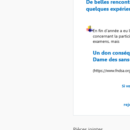
Si v
rej
Pièces jointes