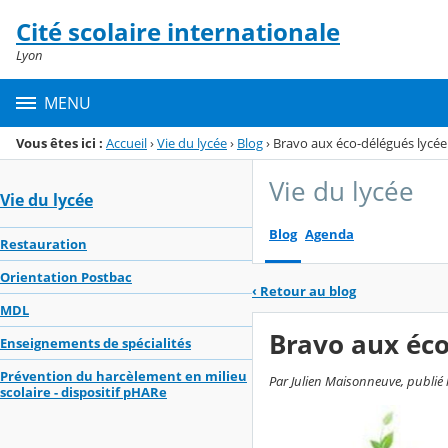
Panneau de gestion des cookies
Cité scolaire internationale
Menu de la rubrique
Contenu
Lyon
MENU
Vous êtes ici :
Accueil
›
Vie du lycée
›
Blog
›
Bravo aux éco-délégués lycée 
Vie du lycée
Vie du lycée
Blog
Agenda
Restauration
Orientation Postbac
‹
Retour au blog
MDL
Bravo aux éco
Enseignements de spécialités
Prévention du harcèlement en milieu
Par Julien Maisonneuve, publié le
scolaire - dispositif pHARe