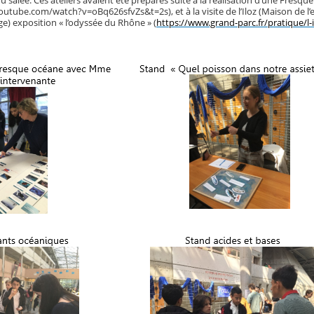
utube.com/watch?v=oBq626sfvZs&t=2s), et à la visite de l’Iloz (Maison de 
ge) exposition « l’odyssée du Rhône » (
https://www.grand-parc.fr/pratique/l-