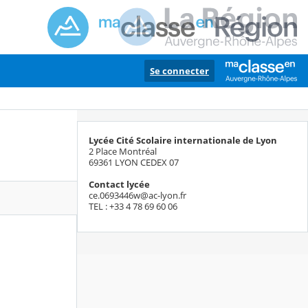
Se connecter
Lycée Cité Scolaire internationale de Lyon
2 Place Montréal
69361 LYON CEDEX 07
Contact lycée
ce.0693446w@ac-lyon.fr
TEL : +33 4 78 69 60 06