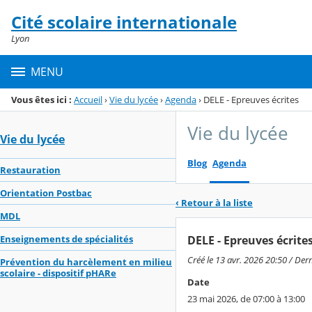
Panneau de gestion des cookies
Cité scolaire internationale
Menu de la rubrique
Contenu
Lyon
MENU
Vous êtes ici :
Accueil
›
Vie du lycée
›
Agenda
›
DELE - Epreuves écrites
Vie du lycée
Vie du lycée
Blog
Agenda
Restauration
Orientation Postbac
‹ Retour à la liste
MDL
DELE - Epreuves écrite
Enseignements de spécialités
Créé le 13 avr. 2026 20:50 / Der
Prévention du harcèlement en milieu
scolaire - dispositif pHARe
Date
23 mai 2026, de 07:00 à 13:00