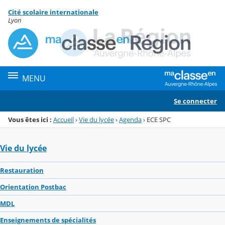
Panneau de gestion des cookies
Cité scolaire internationale
Menu de la rubrique
Contenu
Lyon
MENU
Se connecter
Vous êtes ici :
Accueil
›
Vie du lycée
›
Agenda
›
ECE SPC
Vie du lycée
Restauration
Orientation Postbac
MDL
Enseignements de spécialités