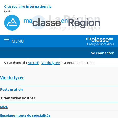
Panneau de gestion des cookies
Cité scolaire internationale
Menu de la rubrique
Contenu
Lyon
MENU
Se connecter
Vous êtes ici :
Accueil
›
Vie du lycée
›
Orientation Postbac
Vie du lycée
Restauration
Orientation Postbac
MDL
Enseignements de spécialités