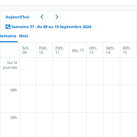
Aujourd’hui
Semaine 37 - du 09 au 15 Septembre 2024
Semaine
Mois
lun.
mar.
mer.
ven.
sam.
dim.
jeu.
12
09
10
11
13
14
15
Sur la
journée
08h
09h