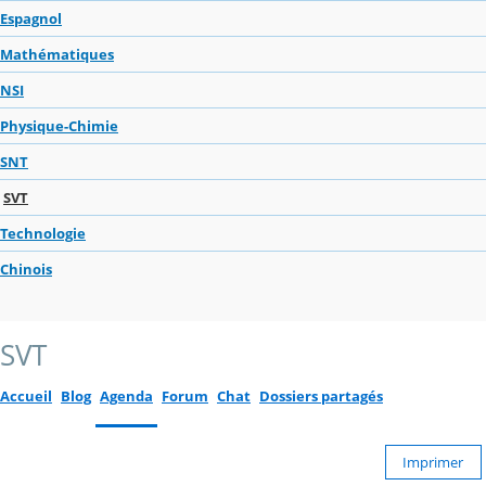
Espagnol
Mathématiques
NSI
Physique-Chimie
SNT
SVT
Technologie
Chinois
SVT
Accueil
Blog
Agenda
Forum
Chat
Dossiers partagés
Imprimer