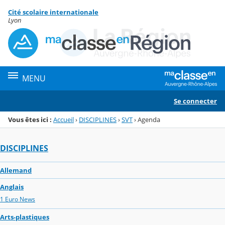
Panneau de gestion des cookies
Cité scolaire internationale
Menu de la rubrique
Contenu
Lyon
MENU
Se connecter
Vous êtes ici :
Accueil
›
DISCIPLINES
›
SVT
›
Agenda
DISCIPLINES
Allemand
Anglais
1 Euro News
Arts-plastiques