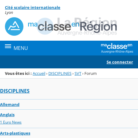
Panneau de gestion des cookies
Cité scolaire internationale
Menu de la rubrique
Contenu
Lyon
MENU
Se connecter
Vous êtes ici :
Accueil
›
DISCIPLINES
›
SVT
›
Forum
DISCIPLINES
Allemand
Anglais
1 Euro News
Arts-plastiques