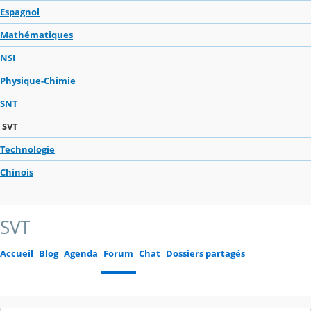
Espagnol
Mathématiques
NSI
Physique-Chimie
SNT
SVT
Technologie
Chinois
SVT
Accueil
Blog
Agenda
Forum
Chat
Dossiers partagés