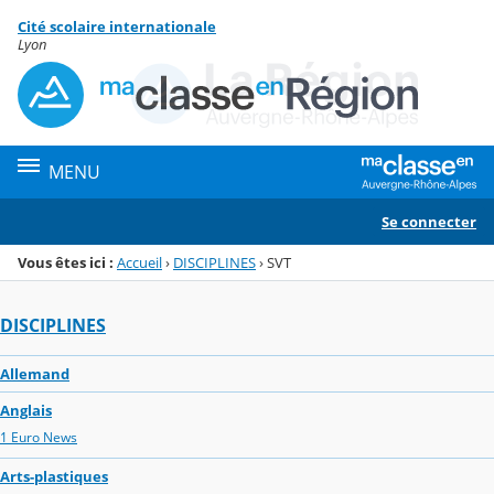
Panneau de gestion des cookies
Cité scolaire internationale
Menu de la rubrique
Contenu
Lyon
MENU
Se connecter
Vous êtes ici :
Accueil
›
DISCIPLINES
›
SVT
DISCIPLINES
Allemand
Anglais
1 Euro News
Arts-plastiques