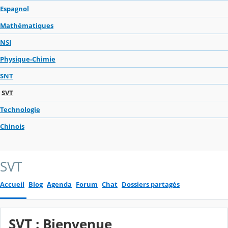
Espagnol
Mathématiques
NSI
Physique-Chimie
SNT
SVT
Technologie
Chinois
SVT
Accueil
Blog
Agenda
Forum
Chat
Dossiers partagés
SVT : Bienvenue