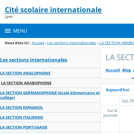
Panneau de gestion des cookies
Cité scolaire internationale
Menu de la rubrique
Contenu
Lyon
MENU
Vous êtes ici :
Accueil
›
Les sections internationales
›
LA SECTION ARAB
LA SEC
Les sections internationales
Accueil
Blog
LA SECTION ANGLOPHONE
LA SECTION ARABOPHONE
Aujourd’hui
LA SECTION GERMANOPHONE (école élémentaire et
collège)
lun.
03
LA SECTION ESPAGNOL
Sur la
journée
LA SECTION ITALIENNE
LA SECTION PORTUGAISE