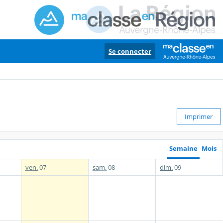
Se connecter
Imprimer
Semaine
Mois
ven.
07
sam.
08
dim.
09