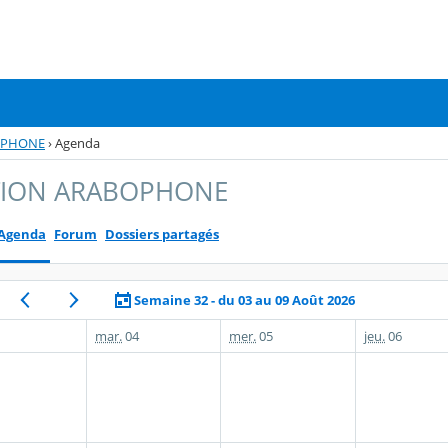
OPHONE
›
Agenda
TION ARABOPHONE
Agenda
Forum
Dossiers partagés
Semaine 32 - du 03 au 09 Août 2026
mar.
04
mer.
05
jeu.
06