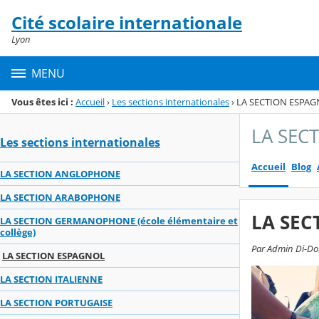
Panneau de gestion des cookies
Cité scolaire internationale
Menu de la rubrique
Contenu
Lyon
MENU
Vous êtes ici :
Accueil
›
Les sections internationales
›
LA SECTION ESPA
LA SEC
Les sections internationales
Accueil
Blog
LA SECTION ANGLOPHONE
LA SECTION ARABOPHONE
LA SEC
LA SECTION GERMANOPHONE (école élémentaire et
collège)
Par Admin Di-Donf
LA SECTION ESPAGNOL
LA SECTION ITALIENNE
LA SECTION PORTUGAISE