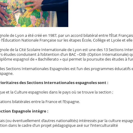
nole de Lyon a été créé en 1987, par un accord bilatéral entre l’État Français
 l’Éducation Nationale Française sur les étapes École, Collège et Lycée et el
gnole de la Cité Scolaire Internationale de Lyon est une des 13 Sections Int
s études conduisent à l’obtention d’un BAC –OIB- (Option Internationale) qu
iplôme espagnol de « Bachillerato » qui permet la poursuite des études à l’u
 Sections Internationales Espagnoles est l’un des programmes éducatifs et de
Espagne.
rioritaires des Sections Internationales espagnoles sont :
ngue et la Culture espagnoles dans le pays où se trouve la section ;
elations bilatérales entre la France et l’Espagne.
ection Espagnole intègre :
ais (ou éventuellement d’autres nationalités) intéressés par la culture espag
ction dans le cadre d’un projet pédagogique axé sur l’interculturalité