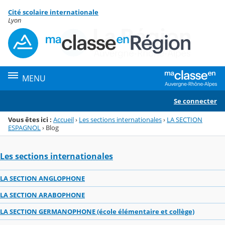
Panneau de gestion des cookies
Cité scolaire internationale
Menu de la rubrique
Contenu
Lyon
MENU
Se connecter
Vous êtes ici :
Accueil
›
Les sections internationales
›
LA SECTION
ESPAGNOL
›
Blog
Les sections internationales
LA SECTION ANGLOPHONE
LA SECTION ARABOPHONE
LA SECTION GERMANOPHONE (école élémentaire et collège)