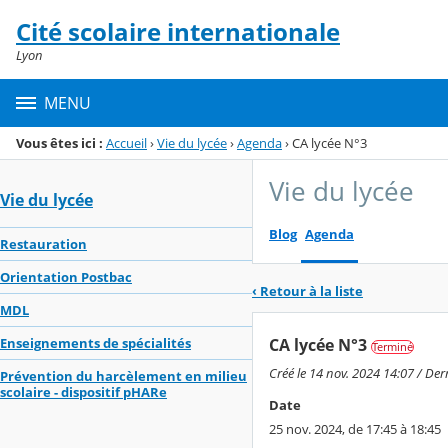
Panneau de gestion des cookies
Cité scolaire internationale
Menu de la rubrique
Contenu
Lyon
MENU
Vous êtes ici :
Accueil
›
Vie du lycée
›
Agenda
›
CA lycée N°3
Vie du lycée
Vie du lycée
Blog
Agenda
Restauration
Orientation Postbac
‹ Retour à la liste
MDL
CA lycée N°3
Enseignements de spécialités
Terminé
Créé le 14 nov. 2024 14:07 / Der
Prévention du harcèlement en milieu
scolaire - dispositif pHARe
Date
25 nov. 2024, de 17:45 à 18:45