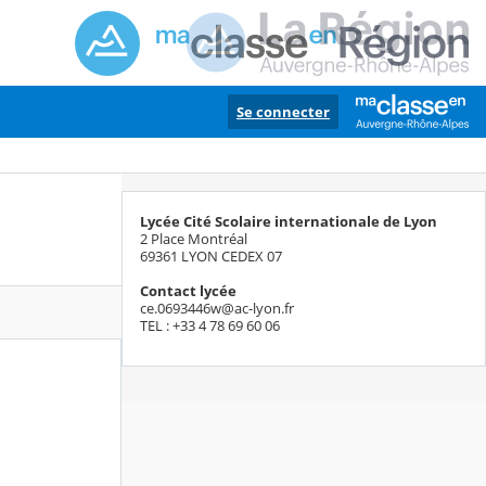
Se connecter
Lycée Cité Scolaire internationale de Lyon
2 Place Montréal
69361 LYON CEDEX 07
Contact lycée
ce.0693446w@ac-lyon.fr
TEL : +33 4 78 69 60 06